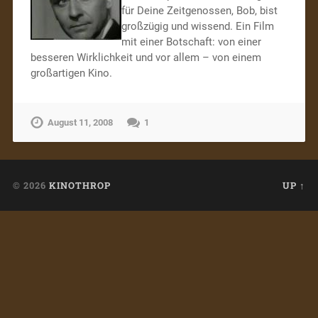
für Deine Zeitgenossen, Bob, bist
großzügig und wissend. Ein Film
mit einer Botschaft: von einer
besseren Wirklichkeit und vor allem – von einem
großartigen Kino.
August 11, 2008
1
© 2026
KINOTHROP
UP ↑