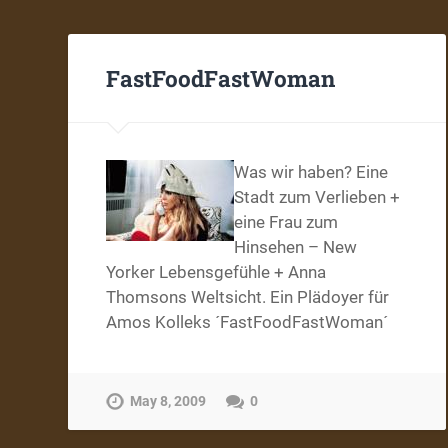
FastFoodFastWoman
Was wir haben? Eine
Stadt zum Verlieben +
eine Frau zum
Hinsehen – New
Yorker Lebensgefühle + Anna
Thomsons Weltsicht. Ein Plädoyer für
Amos Kolleks ´FastFoodFastWoman´
May 8, 2009
0