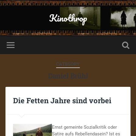
Kinothrop
CATEGORY
Daniel Brühl
Die Fetten Jahre sind vorbei
Ernst gemeinte Sozialkritik oder
Satire aufs Rebellendasein? Ist es